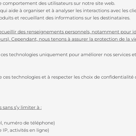
 comportement des utilisateurs sur notre site web.
ui aide à organiser et à analyser les interactions avec les cli
oduits et recueillant des informations sur les destinataires.
cueillir des renseignements personnels, notamment pour ident
rs). Cependant, nous tenons à assurer la protection de la vie 
s ces technologies uniquement pour améliorer nos services 
 ces technologies et à respecter les choix de confidentialité 
sans s’y limiter à :
iel, numéro de téléphone)
P, activités en ligne)