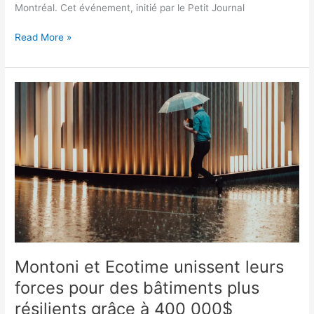
Montréal. Cet événement, initié par le Petit Journal
Read More »
Montoni
et
Ecotime
unissent
leurs
forces
pour
des
bâtiments
plus
résilients
grâce
Montoni et Ecotime unissent leurs
à
forces pour des bâtiments plus
400
résilients grâce à 400 000$
000$