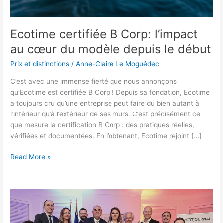
depuis
le
début
Ecotime certifiée B Corp: l’impact
au cœur du modèle depuis le début
Prix et distinctions
/
Anne-Claire Le Moguédec
C’est avec une immense fierté que nous annonçons
qu’Ecotime est certifiée B Corp ! Depuis sa fondation, Ecotime
a toujours cru qu’une entreprise peut faire du bien autant à
l’intérieur qu’à l’extérieur de ses murs. C’est précisément ce
que mesure la certification B Corp : des pratiques réelles,
vérifiées et documentées. En l’obtenant, Ecotime rejoint […]
Read More »
Ecotime
récompensée
aux