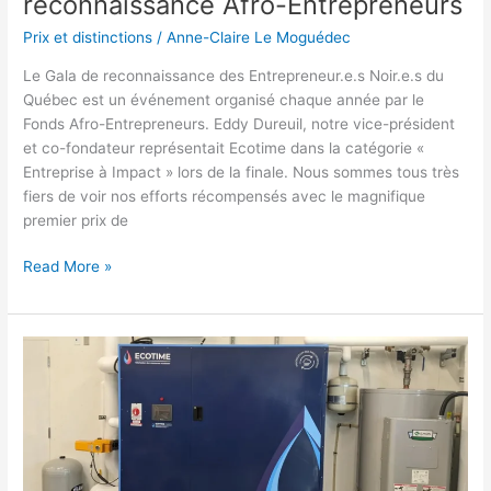
reconnaissance Afro-Entrepreneurs
Prix et distinctions
/
Anne-Claire Le Moguédec
Le Gala de reconnaissance des Entrepreneur.e.s Noir.e.s du
Québec est un événement organisé chaque année par le
Fonds Afro-Entrepreneurs. Eddy Dureuil, notre vice-président
et co-fondateur représentait Ecotime dans la catégorie «
Entreprise à Impact » lors de la finale. Nous sommes tous très
fiers de voir nos efforts récompensés avec le magnifique
premier prix de
Read More »
L’Oasis
d’Ecotime
:
un
système
de