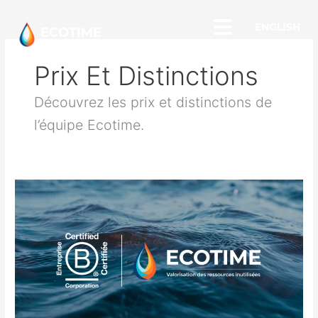
Aller
au
ENGLISH
contenu
Prix Et Distinctions
Découvrez les prix et distinctions de
l’équipe Ecotime.
Ecotime
certifiée
B
Corp:
l’impact
au
cœur
du
modèle