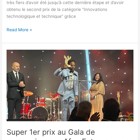
très fiers d’avoir été jusqu’à cette dernière étape et d’avoir
obtenu le second prix de la catégorie “Innovations
technologique et technique” grâce
Read More »
Super
1er
prix
au
Gala
de
reconnaissance
Afro-
Entrepreneurs
Super 1er prix au Gala de