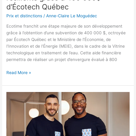
d’Écotech
d’Écotech Québec
Québec
Prix et distinctions
/
Anne-Claire Le Moguédec
Ecotime franchit une étape majeure de son développement
grâce à l’obtention d’une subvention de 400 000 $, octroyée
par Écotech Québec et le Ministère de l’Économie, de
l’Innovation et de l’Énergie (MEIE), dans le cadre de la Vitrine
technologique en traitement de l’eau. Cette aide financière
permettra de réaliser un projet d’envergure évalué à 800
Read More »
Notre
super
expérience
à
l’Accélérateur
de
La